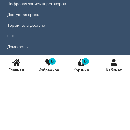
Цифровая запись переговоров
Доступная среда
Терминалы доступа
ОПС
Домофоны
Источники питания и АКБ
0
0
Досмотровые зеркала
Главная
Избранное
Корзина
Кабинет
Системы доступа СКУД
Монтажные материалы
Новости
ОБНОВЛЕНИЕ: IP АУДИОБЕЙДЖ ОСА СТАЛ БОЛЕЕ
ФУНКЦИОНАЛЬНЫМ