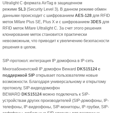
Ultralight C формата AirTag в защищенном
режиме
SL3
(Security Level 3). В данном режиме обмен
данными происходит с шифрованием
AES-128
для RFID
меток Mifare Plus SE, Plus X и с шифрованием
3
DES
для
RFID меток Mifare Ultralight C. За счет этого решения
клонирование меток становится практически
невозможным, что приводит к увеличению безопасности
решения в целом.
SIP-протокол: интеграция IP домофона в IP-сеть
Многоабонентский IP домофон Beward
DKS15124 с
поддержкой SIP
открывает пользователям новые
возможности. Благодаря универсальному и открытому
протоколу, SIP-видеодомофон
BEWARD
DKS15124
можно подключать к SIP-
устройствам других производителей (SIP-домофоны, IP-
телефоны, IP-видеофоны, SIP-мониторы, IP-трубки, SIP-